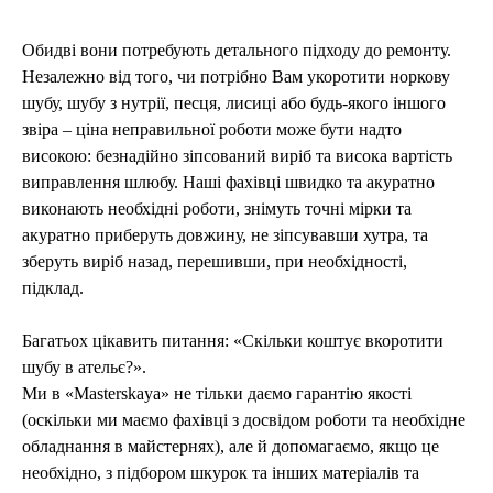
Обидві вони потребують детального підходу до ремонту.
Незалежно від того, чи потрібно Вам укоротити норкову
шубу, шубу з нутрії, песця, лисиці або будь-якого іншого
звіра – ціна неправильної роботи може бути надто
високою: безнадійно зіпсований виріб та висока вартість
виправлення шлюбу. Наші фахівці швидко та акуратно
виконають необхідні роботи, знімуть точні мірки та
акуратно приберуть довжину, не зіпсувавши хутра, та
зберуть виріб назад, перешивши, при необхідності,
підклад.
Багатьох цікавить питання: «Скільки коштує вкоротити
шубу в ательє?».
Ми в «Masterskaya» не тільки даємо гарантію якості
(оскільки ми маємо фахівці з досвідом роботи та необхідне
обладнання в майстернях), але й допомагаємо, якщо це
необхідно, з підбором шкурок та інших матеріалів та