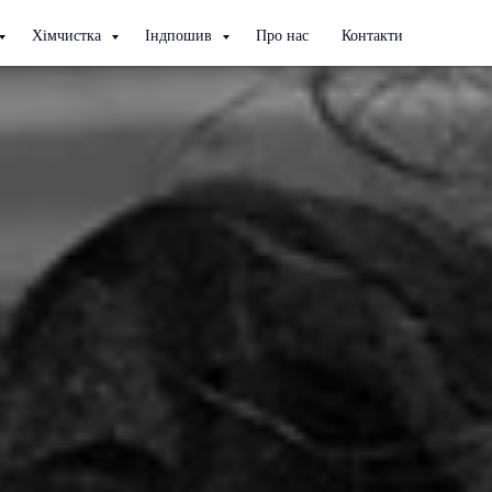
Хімчистка
Індпошив
Про нас
Контакти