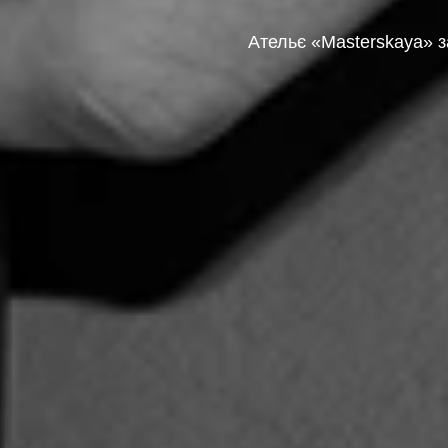
Ательє «Masterskaya» 