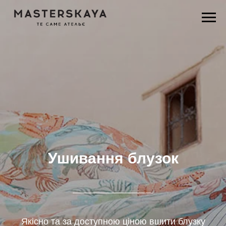
Ушивання блузок
Якісно та за доступною ціною вшити блузку