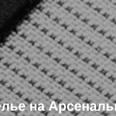
елье на Арсеналь