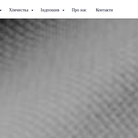
Хімчистка
Індпошив
Про нас
Контакти